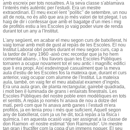
amb escreix per tots nosaltres. A la seva classe s'ablamava
l'interès més autèntic per l'estudi. Era un mestre
extraordinari. El meu excel·lent "polític" de setembre, un nou
alt de nota, no és allò que ara jo més valori de tot plegat. I us
haig de dir i confessar que amb el bagatge d’un mes i mig
de profitós estiu a les Escoles jo vaig poder viure de renda
durant tot un any a l'Institut.
L'any següent, en acabar el meu segon curs de batxillerat, hi
vaig tornar amb molt de gust al repàs de les Escoles. El nou
Institut Laboral obrí portes durant el meu segon curs, cap a
la tardor de l'any 1960 -això crec recordar que ja ho hem
comentat abans-, i fou llavors quan les Escoles Públiques
tornaren a ocupar novament tot el seu antic i magnífic edifici
que li era propi. Així esdevingué casualment que la meva
aula d'estiu de les Escoles fos la mateixa que, durant el curs
anterior, vaig ocupar com alumne de l'Institut. La mateixa
aula, també, on vaig fer el meu atabalat examen d’ingrés.
Era una aula gran, de planta rectangular, gairebé quadrada,
i molt ben il·luminada de grans i enlairats finestrals. Les
Escoles Públiques del nostre poble eren modèliques en tots
el sentits. A repàs jo només hi anava de nou a dotze del
matí, però com que hi anava amb ganes i l'estudi m'era
profitós, ja en tenia prou i més que suficient. Aquell segon
any de batxillerat, com ja us he dit, tocà repàs a la física i
química. I en aquesta ocasió vaig ser assignat a la classe de
don Raimon -el nostre estimat “don Raimundo”. Un mestre
tan gran i fructífer com la copa d'un immens noguer. El seu