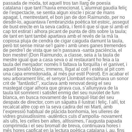
passada de moda, tot aquell tros tan llarg de poesia
catalana i que tant l'havia emocionat. L'alumnat gaudia feliç
de l'espectacle, se sentia algun xiscle i picar de mans
apagat. I, mentrestant, el bon jan de don Raimundo, per no
desdir-lo, aguantava l'embranzida poètica tot estoic, assegut
de bust erecte en la seva cadira, i fent-li que sí que sí amb el
cap tot estirat i alhora picant de punta de dits sobre la taula;
de tant en tant també apartava amb el revés de la mà la
copiosa pluja de cendra de cigar caiguda damunt la taula,
però tot sense mirar-se'l gaire i amb unes ganes tremendes
de perdre'l de vista que se'n passava -santa paciència, el
bon mestre! (Don Raimundo, a classe, seia a la taula de
mestre igual que a casa seva o al restaurant ho feia a la
taula del menjador: només li faltava la forquilla i el ganivet, i
aquell tovalló blanc, immens, lligat al coll i estès al pit com
una capa emmidonada, al més pur estil Poirot). En acabar el
seu arborament líric, el senyor Llombart exclamava un sonor
crit de "fantàstic!", xuclava amb renovat desig el seu
mastegat cigar alhora que girava cua, s’allunyava de la
taula tot somrient i satisfet enmig del seu nuvolet de fum
blanca, en busca novament de la tranquil·litat del seu
despatx de director, com un sàpatra il·lustrat i feliç. I allí, tot
recalcat altre cop en la seva cadira del rei Martí, amb
l’expressió habitual de plàcida bonhomia, les ulleres de
vidres gruixudíssims -autèntics culs d’ampolla- novament
als ulls, les celles ben altes, altíssimes, l’augusta papada
comprimida i el seu bromall de breva, continuava hores i
més hores capficat en la lectura poètica catalana i, au, fins