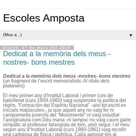
Escoles Amposta
▼
dijous, 27 de març del 2014
Dedicat a la memòria dels meus -
nostres- bons mestres
Dedicat a la memòria dels meus -nostres- bons mestres
(un fragment de l’escrit memorialístic
Al ribàs dels
plataners
)
El meu primer any d'Institut Laboral i primer curs de
batxillerat (curs 1959-1960) vaig suspendre la política del
règim, “Formación del Espíritu Nacional" -així tot escrit en
inicials majúscules-, ja que aquell any no vaig fer ni
campaments juvenils del “Movimiento” ni vaig estudiar
l’assignatura com Déu mana -ni tampoc no vaig caure gaire
simpàtic al professor falangista de torn, això segur. I el meu
segon any d’Institut Laboral (curs 1960-1961) vaig recollir
una carbassa de física i química. Calia aprovar-les al