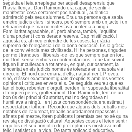
seguida el feia arreplegar per aquell desaprensiu que
l'havia llençat. Don Raimundo era capaç de sentir -i
manifestar, cosa certament poc habitual-, autèntica
admiració pels seus alumnes. Era una persona que sabia
emetre judicis clars i sincers, però sempre amb un tacte i un
refinament que mai no molestava ni ofenia a ningú.
Familiaritat agradable, sí, però alhora, també, l’equilibri
d’una prudent i considerada reserva. Cap mistificació. I
aquesta és, al meu entendre de les coses, la gràcia
suprema de l'elegància i de la bona educació. És la gràcia
de la convivència més civilitzada. Hi ha persones, tingudes
per molt franques i lliberals -de les que sempre parlen fort,
molt fort, sense embuts ni contemplacions, i que tan sovint
fiquen llur cullerada a tot arreu-, en què, curiosament, la
sinceritat en els judicis només és tolerada en una sola via i
direcció. El nord que emana d'ells, naturalment. Proveu,
sinó, d'ésser exactament iguals d'explícits amb les vostres
opinions i crítiques envers ells. De seguida veureu que es
fan el boig, rebenten d'orgull, perden llur suposada liberalitat
i trenquen peres, grollerament. Don Raimundo, fent-ne un
bon ús del principi d'autoritat, mai no degradava ni
humiliava a ningú. I en justa correspondència era estimat i
respectat per tothom. Recordo que alguns dels treballs més
notables de l’alumnat, treballs acuradament repassats i
afinats pel mestre, foren publicats i premiats per no sé quina
revista de divulgació cultural. Aquestes coses el feien sentir
orgullós del seu bon ofici de preceptor i es mostrava molt
feliç i satisfet de la vida. De tanta aplicació educativa,