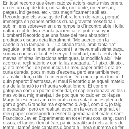
En total recordo que érem catorze actors -sants missioners,
un rei, un cap de tribu, un santó, un comte, un emissari,
patges, indígenes, etc.-, tots magníficament abillats.
Recordo que els assaigs de l’obra foren delirants, perquè,
immergits en papers artístics d’una gravetat mesetària i
sublim, ens sobrevenien uns rampells d’incontrolable i folla
riallada col·lectiva. Santa paciència, el pobre senyor
Llombart! Recordo que una frase del meu abrandat i
prodigiós discurs deia literalment: “Me acerco con la
candela a la lamparilla...” La citada frase, amb tanta “la”
seguida i amb el meu mal accent i la meva malíssima traça,
sonava confusa i fatal. El senyor Llombart, molt atent a les
meves infinites limitacions artístiques, la modificà així: “Me
acerco al reclinatorio y con la luz apagada...”. I això, dit així,
ja era més fàcil de pronunciar. El meu paper artístic era de
curta durada, pocs minuts d'escena, però era terriblement
dramàtic i força difícil d’interpretar. Déu meu, quina funció! I
quin paperot d’estrassa, el meu! Recordo que aquell mateix
dia de la funció jo m’hauria volgut fondre. El cor em
galopava com un poltre desbridat, el cap em donava voltes i
més voltes, mig marejat, i de poc que no caic en col·lapse.
Magnífic escenari amb decorats i una sala d’actes plena de
gom a gom. Grandíssima expectació. Aquí, com dic, jo faig
d’espadatxí, però en realitat, escrit en la versió original, el
meu paper correspondria ésser la germana del mateix sant
Francisco Javier. Experimento en tot el meu cos, sang, carn i
ossos, el famós i temut
trac,
pànic paralitzant dels actors de
teatre i també dels cantants d’òpera a l’hora suprema de fer