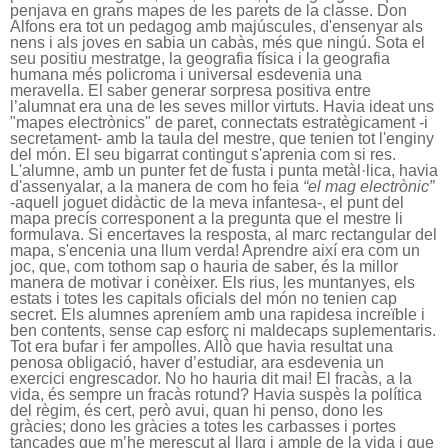
penjava en grans mapes de les parets de la classe. Don
Alfons era tot un pedagog amb majúscules, d'ensenyar als
nens i als joves en sabia un cabàs, més que ningú. Sota el
seu positiu mestratge, la geografia física i la geografia
humana més policroma i universal esdevenia una
meravella. El saber generar sorpresa positiva entre
l’alumnat era una de les seves millor virtuts. Havia ideat uns
"mapes electrònics" de paret, connectats estratègicament -i
secretament- amb la taula del mestre, que tenien tot l'enginy
del món. El seu bigarrat contingut s'aprenia com si res.
L'alumne, amb un punter fet de fusta i punta metàl·lica, havia
d'assenyalar, a la manera de com ho feia
“el mag electrònic”
-aquell joguet didàctic de la meva infantesa-, el punt del
mapa precís corresponent a la pregunta que el mestre li
formulava. Si encertaves la resposta, al marc rectangular del
mapa, s'encenia una llum verda! Aprendre així era com un
joc, que, com tothom sap o hauria de saber, és la millor
manera de motivar i conèixer. Els rius, les muntanyes, els
estats i totes les capitals oficials del món no tenien cap
secret. Els alumnes apreníem amb una rapidesa increïble i
ben contents, sense cap esforç ni maldecaps suplementaris.
Tot era bufar i fer ampolles. Allò que havia resultat una
penosa obligació, haver d’estudiar, ara esdevenia un
exercici engrescador. No ho hauria dit mai! El fracàs, a la
vida, és sempre un fracàs rotund? Havia suspès la política
del règim, és cert, però avui, quan hi penso, dono les
gràcies; dono les gràcies a totes les carbasses i portes
tancades que m’he merescut al llarg i ample de la vida i que