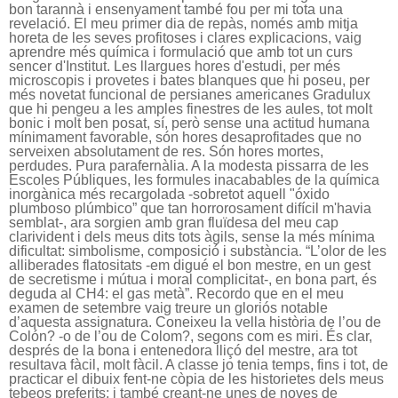
bon tarannà i ensenyament també fou per mi tota una
revelació. El meu primer dia de repàs, només amb mitja
horeta de les seves profitoses i clares explicacions, vaig
aprendre més química i formulació que amb tot un curs
sencer d'Institut. Les llargues hores d'estudi, per més
microscopis i provetes i bates blanques que hi poseu, per
més novetat funcional de persianes americanes
Gradulux
que hi pengeu a les amples finestres de les aules, tot molt
bonic i molt ben posat, sí, però sense una actitud humana
mínimament favorable, són hores desaprofitades que no
serveixen absolutament de res. Són hores mortes,
perdudes. Pura parafernàlia. A la modesta pissarra de les
Escoles Públiques, les formules inacabables de la química
inorgànica més recargolada -sobretot aquell
"óxido
plumboso plúmbico”
que tan horrorosament difícil m'havia
semblat-, ara sorgien amb gran fluïdesa del meu cap
clarivident i dels meus dits tots àgils, sense la més mínima
dificultat: simbolisme, composició i substància. “L’olor de les
alliberades flatositats -em digué el bon mestre, en un gest
de secretisme i mútua i moral complicitat-, en bona part, és
deguda al CH4: el gas metà”. Recordo que en el meu
examen de setembre vaig treure un gloriós notable
d’aquesta assignatura. Coneixeu la vella història de l’ou de
Colón? -o de l’ou de Colom?, segons com es miri. És clar,
després de la bona i entenedora lliçó del mestre, ara tot
resultava fàcil, molt fàcil. A classe jo tenia temps, fins i tot, de
practicar el dibuix fent-ne còpia de les historietes dels meus
tebeos preferits; i també creant-ne unes de noves de