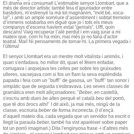
El drama era consumat! L’estimable senyor Llombart, que a
més de director artístic també feia d'apuntador entre
bastidors, m’estrenyé la mà tot magnànim, “molt bé, xoca-
la!”, i amb un ample somriure d’assentiment i sobtat tremolor
d’immens sotabarba em digué que jo i tots els meus
companys d’escena havíem estat
“genials”
. Uff!, quin
descans! Vaig recuperar l’alè perdut i em vaig jurar a mi
mateix que, com hi ha món, mai més jo no faria d'actor
teatral. Mai! Ni pensaments de tornar-hi. La primera vegada i
l'última!
El senyor Llombart era un mestre molt vitalista i animós, i
quan s'enfadava, ho millor dit, quan el fèiem enfadar,
corrugava i arquejava les celles per sobre les gruixudes
ulleres, sacsejava com si fos un flam la seva esplèndida
papada i feia com un "buff!" de gasosa, un "buff!" tan sonor i
simpàtic que de seguida s'esbravava. Les seves classes de
gramàtica eren molt alliçonadores: "
Beber
, en castellà,
s'escriu amb
dues be altes
perquè el català
beu
del porró,
que té
dos brocs alts
!" I dit això, ja mai més, ningú de la
classe, escriuria
beber
de forma incorrecta. (I d’ençà
d’aquell mateix dia, cada vegada que un servidor ha escrit o
llegit la paraula
beber,
també ha vist aparèixer sobre paper
tot un porró imaginari.) Dita l'enginyosa frase -i d'altres més