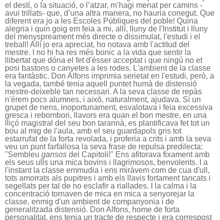
el destí, o la situació, o l’atzar, m’hagi menat per camins -
avui trillats- que, d’una altra manera, no hauria conegut. Que
diferent era jo a les Escoles Públiques del poble! Quina
alegria i quin goig em feia a mi, allí, lluny de l'Institut i lluny
del menyspreament més directe o dissimulat, l'estudi i el
treball! Allí jo era apreciat, ho notava amb l'actitud del
mestre. I no hi ha res més bonic a la vida que sentir la
llibertat que dóna el fet d'ésser acceptat i que ningú no et
posi bastons o canyetes a les rodes. L'ambient de la classe
era fantàstic. Don Alfons imprimia serietat en l'estudi, però, a
la vegada, també tenia aquell puntet humà de distensió
mestre-deixeble tan necessari. A la seva classe de repàs
n'érem pocs alumnes, i això, naturalment, ajudava. Si un
grupet de nens, inoportunament, esvalotava i feia excessiva
gresca i rebombori, llavors era quan el bon mestre, en una
lliçó magistral del seu bon tarannà, es plantificava fet tot un
bou al mig de l'aula, amb el seu guardapols gris tot
estarrufat de la forta revolada, i proferia a crits i amb la seva
veu un punt farfallosa la seva frase de repulsa predilecta:
"Sembleu
gansos
del Capitoli!" Ens afitorava fixament amb
els seus ulls una mica bovins i llagrimosos, benvolents. I a
l'instant la classe emmudia i ens miràvem com de cua d'ull,
tots amorrats als pupitres i amb els llavis fortament tancats i
segellats per tal de no esclafir a riallades. I la calma i la
concentració tornaven de mica en mica a senyorejar la
classe, enmig d'un ambient de companyonia i de
generalitzada distensió. Don Alfons, home de forta
personalitat, ens tenia un tracte de respecte i era correspost