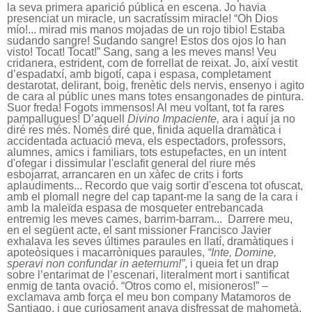
la seva primera aparició pública en escena. Jo havia
presenciat un miracle, un sacratíssim miracle! “Oh Dios
mío!... mirad mis manos mojadas de un rojo tibio! Estaba
sudando sangre! Sudando sangre! Estos dos ojos lo han
visto! Tocat! Tocat!” Sang, sang a les meves mans! Veu
cridanera, estrident, com de forrellat de reixat. Jo, així vestit
d’espadatxí, amb bigotí, capa i espasa, completament
destarotat, delirant, boig, frenètic dels nervis, ensenyo i agito
de cara al públic unes mans totes ensangonades de pintura.
Suor freda! Fogots immensos! Al meu voltant, tot fa rares
pampallugues! D’aquell
Divino Impaciente,
ara i aquí ja no
diré res més. Només diré que, finida aquella dramàtica i
accidentada actuació meva, els espectadors, professors,
alumnes, amics i familiars, tots estupefactes, en un intent
d'ofegar i dissimular l'esclafit general del riure més
esbojarrat, arrancaren en un xàfec de crits i forts
aplaudiments... Recordo que vaig sortir d'escena tot ofuscat,
amb el plomall negre del cap tapant-me la sang de la cara i
amb la maleïda espasa de mosqueter entrebancada
entremig les meves cames, barrim-barram...
Darrere meu,
en el següent acte, el sant missioner Francisco Javier
exhalava les seves últimes paraules en llatí, dramàtiques i
apoteòsiques i macarròniques paraules,
“Inte, Domine,
speravi non confundar in aeternum!”
, i queia fet un drap
sobre l’entarimat de l’escenari, literalment mort i santificat
enmig de tanta ovació. “Otros como el, misioneros!” –
exclamava amb força el meu bon company Matamoros de
Santiago, i que curiosament anava disfressat de mahometà.