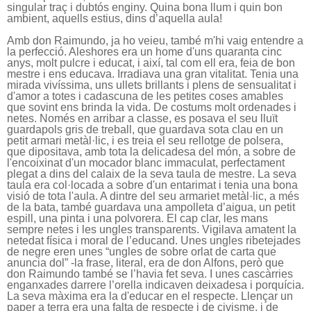
singular traç i dubtós enginy. Quina bona llum i quin bon
ambient, aquells estius, dins d’aquella aula!
Amb don Raimundo, ja ho veieu, també m'hi vaig entendre a
la perfecció. Aleshores era un home d'uns quaranta cinc
anys, molt pulcre i educat, i així, tal com ell era, feia de bon
mestre i ens educava. Irradiava una gran vitalitat. Tenia una
mirada vivíssima, uns ullets brillants i plens de sensualitat i
d'amor a totes i cadascuna de les petites coses amables
que sovint ens brinda la vida. De costums molt ordenades i
netes. Només en arribar a classe, es posava el seu lluït
guardapols gris de treball, que guardava sota clau en un
petit armari metàl·lic, i es treia el seu rellotge de polsera,
que dipositava, amb tota la delicadesa del món, a sobre de
l'encoixinat d'un mocador blanc immaculat, perfectament
plegat a dins del calaix de la seva taula de mestre. La seva
taula era col·locada a sobre d'un entarimat i tenia una bona
visió de tota l'aula. A dintre del seu armariet metàl·lic, a més
de la bata, també guardava una ampolleta d’aigua, un petit
espill, una pinta i una polvorera. El cap clar, les mans
sempre netes i les ungles transparents. Vigilava amatent la
netedat física i moral de l’educand. Unes ungles ribetejades
de negre eren unes “ungles de sobre orlat de carta que
anuncia dol” -la frase, literal, era de don Alfons, però que
don Raimundo també se l’havia fet seva. I unes cascàrries
enganxades darrere l’orella indicaven deixadesa i porquícia.
La seva màxima era la d'educar en el respecte. Llençar un
paper a terra era una falta de respecte i de civisme, i de