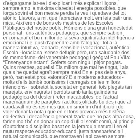
d'esgargamellar-se i d'explicar i més explicar lliçons,
sempre amb la màxima claredat i energia possibles, que
força sovint el bon mestre perdia la veu i quedava del tot
afònic. Llavors, a mi, que l'apreciava molt, em feia patir una
mica. Així eren de bons els mestres de les Escoles
Públiques del nostre poble. Hòmens d'una gran honestedat
personal i uns autèntics pedagogs, que sempre sabien
encomanar el bo i millor de la seva equilibrada intel·ligència
emocional i el gust d'aprendre amb l'alegria; i tot a la
manera intuïtiva, raonada, sensible i vocacional, autèntica
Escola Horaciana
-sense defugir, però, una saludable dosi
de memorisme- del venerable pedagog i geògraf Pau Vila:
“Ensenyar delectant”. Soferts com ningú i pitjor pagats.
Quins mestres, aquells! Els millors que mai he tingut, i als
quals he quedat agraït sempre més! En el pas dels anys,
però, han estat prou valorats? Els moderns educadors -
molts d'ells també boníssims i carregats de les millors
intencions- i sobretot la societat en general, tots plegats tan
marejats, envinagrats i perduts amb tanta galindaina
pedagògica del desfer i refer inacabables, de l'actual
maremàgnum de paraules i actituds oficials buides i que al
capdavall no és res més que un sinònim d'inhibició i de
voler donar la nota i que en el fons provoca més histèria
col·lectiva i decadència generalitzada que no pas altra cosa,
farien molt bé en donar un cop d'ull al sentit comú, al principi
d'autoritat o disciplina basat en la jerarquia natural i en el
mutu respecte educador-educand, justa transparència i
natural comunicació, que mostraven i aplicaven sempre