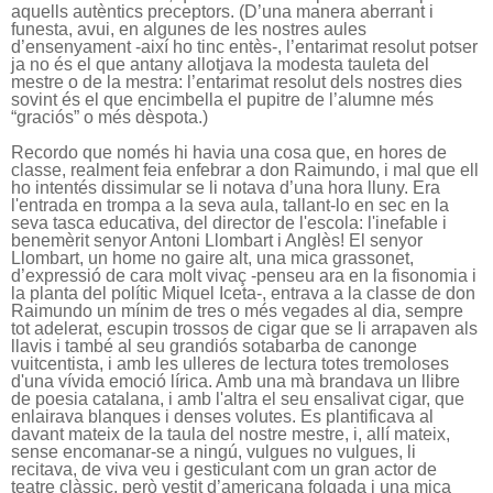
aquells autèntics preceptors. (D’una manera aberrant i
funesta, avui, en algunes de les nostres aules
d’ensenyament -així ho tinc entès-, l’entarimat resolut potser
ja no és el que antany allotjava la modesta tauleta del
mestre o de la mestra: l’entarimat resolut dels nostres dies
sovint és el que encimbella el pupitre de l’alumne més
“graciós” o més dèspota.)
Recordo que només hi havia una cosa que, en hores de
classe, realment feia enfebrar a don Raimundo, i mal que ell
ho intentés dissimular se li notava d’una hora lluny. Era
l'entrada en trompa a la seva aula, tallant-lo en sec en la
seva tasca educativa, del director de l'escola: l'inefable i
benemèrit senyor Antoni Llombart i Anglès! El senyor
Llombart, un home no gaire alt, una mica grassonet,
d’expressió de cara molt vivaç -penseu ara en la fisonomia i
la planta del polític Miquel Iceta-, entrava a la classe de don
Raimundo un mínim de tres o més vegades al dia, sempre
tot adelerat, escupin trossos de cigar que se li arrapaven als
llavis i també al seu grandiós sotabarba de canonge
vuitcentista, i amb les ulleres de lectura totes tremoloses
d'una vívida emoció lírica. Amb una mà brandava un llibre
de poesia catalana, i amb l'altra el seu ensalivat cigar, que
enlairava blanques i denses volutes. Es plantificava al
davant mateix de la taula del nostre mestre, i, allí mateix,
sense encomanar-se a ningú, vulgues no vulgues, li
recitava, de viva veu i gesticulant com un gran actor de
teatre clàssic, però vestit d’americana folgada i una mica