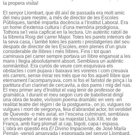
la propera visita!
El senyor Llombart, que dit així de passada era molt amic
del meu pare mestre, a més de director de les Escoles
Públiques, també impartia docència a l'Institut Laboral. Era
un home d'extensa cultura i d'una memòria prodigiosa.
Tothora se'l veia capficat en la lectura. Un autèntic ratolí de
la llibreria Roig del carrer Major. Totes les parets interiors de
la seva casa, i també totes les parets i prestatgeries del seu
despatx de director de les Escoles, eren plenes d’un gruix
considerable de llibres i més llibres. Fins i tot quan
caminava pel carrer sempre portava un llibre enganxat a les
mans i llegia absolutament absort. Semblava un autèntic
somnàmbul. Era curiós de veure com esquivava els
obstacles i com pujava i baixava les voreres i com creuava
els carrers, sense mirar res més que no fos aquell llibre que
eternament l'acompanyava, com si fos el faristol de pinça i la
partitura d'un clarinet de cercavila, a dos pams i mig del nas.
El meu primer any d'Institut el vaig tenir de professor de
gramàtica. I durant el meu segon curs de batxillerat dirigí
una obra de teatre, vivíssim poema dramàtic en vers -en
realitat teatre del règim i de la postguerra-, on jo, vulgues no
vulgues i mort de vergonya, feia d'abrandat actor, tot vestidet
de Quevedo -o més aviat, en l’escena culminant, semblava
un mosqueter al servei de sa majestat Lluís XIII, rei de
França, amb llarg plomall al cap, bigoti, capa i espasa.
L’obra en qüestió era
El Divino Impaciente
, de José María
Pemán -versió amanyada i esporgada pel senyor Llombard.