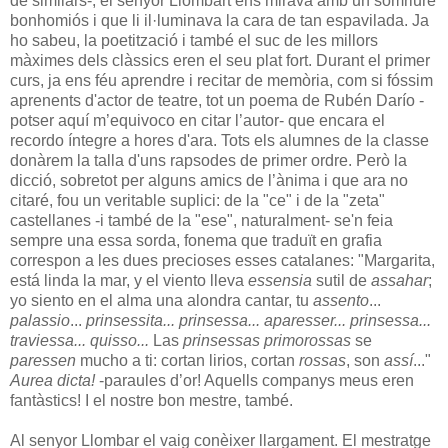
de similars-, el senyor Llombart ens mirava amb un somriure
bonhomiós i que li il·luminava la cara de tan espavilada. Ja
ho sabeu, la poetització i també el suc de les millors
màximes dels clàssics eren el seu plat fort. Durant el primer
curs, ja ens féu aprendre i recitar de memòria, com si fóssim
aprenents d'actor de teatre, tot un poema de Rubén Darío -
potser aquí m’equivoco en citar l’autor- que encara el
recordo íntegre a hores d'ara. Tots els alumnes de la classe
donàrem la talla d'uns rapsodes de primer ordre. Però la
dicció, sobretot per alguns amics de l’ànima i que ara no
citaré, fou un veritable suplici: de la "ce" i de la "zeta"
castellanes -i també de la "ese", naturalment- se'n feia
sempre una essa sorda, fonema que traduït en grafia
correspon a les dues precioses esses catalanes: "Margarita,
está linda la mar, y el viento lleva
essensia
sutil de
assahar
;
yo siento en el alma una alondra cantar, tu
assento
...
palassio
...
prinsessita... prinsessa... aparesser... prinsessa...
traviessa... quisso...
Las
prinsessas primorossas
se
paressen
mucho a ti: cortan lirios, cortan
rossas
, son
assí
..."
Aurea dicta!
-paraules d’or! Aquells companys meus eren
fantàstics! I el nostre bon mestre, també.
Al senyor Llombar el vaig conèixer llargament. El mestratge