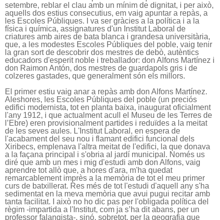
setembre, reblar el clau amb un mínim de dignitat, i per això,
aquells dos estius consecutius, em vaig apuntar a repàs, a
les Escoles Públiques. I va ser gràcies a la política i a la
física i química, assignatures d'un Institut Laboral de
criatures amb aires de bata blanca i grandesa universitària,
que, a les modestes Escoles Públiques del poble, vaig tenir
la gran sort de descobrir dos mestres de debò, autèntics
educadors d'esperit noble i treballador: don Alfons Martínez i
don Raimon Antón, dos mestres de guardapols gris i de
colzeres gastades, que generalment són els millors.
El primer estiu vaig anar a repàs amb don Alfons Martínez.
Aleshores, les Escoles Públiques del poble (un preciós
edifici modernista, tot en planta baixa, inaugurat oficialment
l'any 1912, i que actualment acull el Museu de les Terres de
l’Ebre) eren provisionalment partides i reduïdes a la meitat
de les seves aules. L'Institut Laboral, en espera de
l'acabament del seu nou i flamant edifici funcional dels
Xiribecs, emplenava l'altra meitat de l'edifici, la que donava
a la façana principal i s'obria al jardí municipal. Només us
diré que amb un mes i mig d'estudi amb don Alfons, vaig
aprendre tot allò que, a hores d'ara, m'ha quedat
remarcablement imprès a la memòria de tot el meu primer
curs de batxillerat. Res més de tot l'estudi d'aquell any s'ha
sedimentat en la meva memòria que avui pugui recitar amb
tanta facilitat. I això no ho dic pas per l'obligada política del
règim -impartida a l'Institut, com ja s’ha dit abans, per un
professor falangista-, sinó, sobretot, per la geografia que