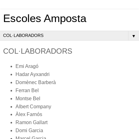
Escoles Amposta
▼
COL·LABORADORS
Emi Aragó
Hadar Ayxandri
Domènec Barberà
Ferran Bel
Montse Bel
Albert Company
Àlex Farnós
Ramon Gallart
Domi Garcia
Marcel Garcia