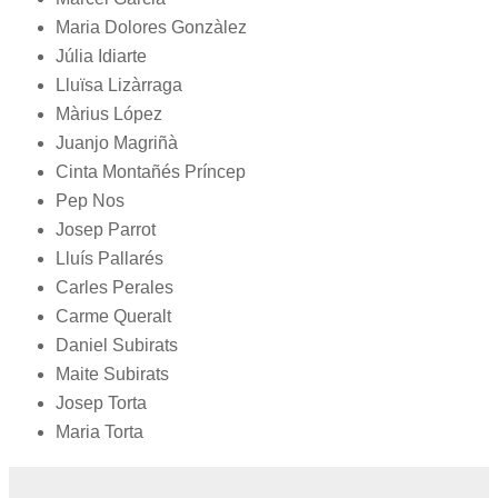
Maria Dolores Gonzàlez
Júlia Idiarte
Lluïsa Lizàrraga
Màrius López
Juanjo Magriñà
Cinta Montañés Príncep
Pep Nos
Josep Parrot
Lluís Pallarés
Carles Perales
Carme Queralt
Daniel Subirats
Maite Subirats
Josep Torta
Maria Torta