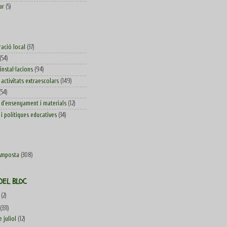
ar
(5)
ració local
(37)
(54)
 instal·lacions
(94)
 activitats extraescolars
(149)
(54)
d'ensenyament i materials
(12)
i polítiques educatives
(34)
Amposta
(308)
DEL BLOC
4
(2)
(331)
e juliol
(12)