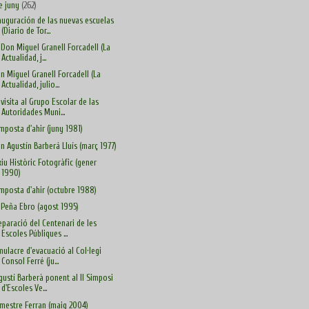
e juny
(262)
auguración de las nuevas escuelas
(Diario de Tor...
. Don Miguel Granell Forcadell (La
Actualidad, j...
n Miguel Granell Forcadell (La
Actualidad, julio...
 visita al Grupo Escolar de las
Autoridades Muni...
Amposta d'ahir (juny 1981)
n Agustín Barberá Lluís (març 1977)
xiu Històric Fotogràfic (gener
1990)
Amposta d'ahir (octubre 1988)
 Peña Ebro (agost 1995)
eparació del Centenari de les
Escoles Públiques ...
mulacre d'evacuació al Col·legi
Consol Ferré (ju...
Agustí Barberà ponent al II Simposi
d'Escoles Ve...
 mestre Ferran (maig 2004)