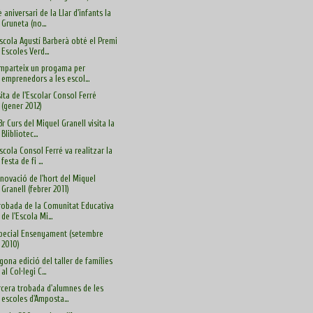
è aniversari de la Llar d'infants la
Gruneta (no...
Escola Agustí Barberà obté el Premi
Escoles Verd...
imparteix un progama per
emprenedors a les escol...
sita de l'Escolar Consol Ferré
(gener 2012)
 3r Curs del Miquel Granell visita la
Blibliotec...
Escola Consol Ferré va realitzar la
festa de fi ...
novació de l'hort del Miquel
Granell (febrer 2011)
Trobada de la Comunitat Educativa
de l'Escola Mi...
pecial Ensenyament (setembre
2010)
gona edició del taller de famílies
al Col·legi C...
rcera trobada d'alumnes de les
escoles d'Amposta...