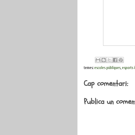
temes:
escoles públiques
,
esports i
Cap comentari:
Publica un coment