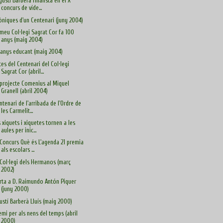
Agustí Barberà finalista en el X
concurs de víde...
òniques d'un Centenari (juny 2004)
 meu Col·legi Sagrat Cor fa 100
anys (maig 2004)
 anys educant (maig 2004)
tes del Centenari del Col·legi
Sagrat Cor (abril...
 projecte Comenius al Miquel
Granell (abril 2004)
ntenari de l'arribada de l'Ordre de
les Carmelit...
s xiquets i xiquetes tornen a les
aules per inic...
 Concurs Què és L'agenda 21 premia
als escolars ...
 Col·legi dels Hermanos (març
2002)
rta a D. Raimundo Antón Piquer
(juny 2000)
ustí Barberà Lluís (maig 2000)
emi per als nens del temps (abril
2000)