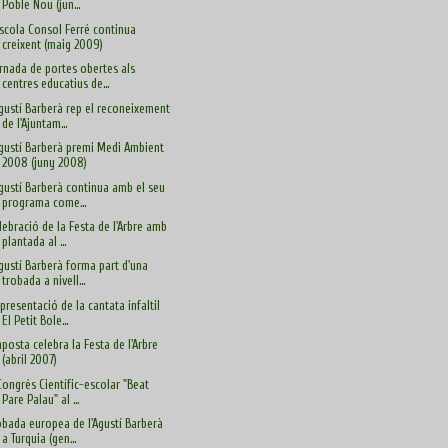
Poble Nou (jun...
Escola Consol Ferré continua
creixent (maig 2009)
rnada de portes obertes als
centres educatius de...
Agustí Barberà rep el reconeixement
de l'Ajuntam...
Agustí Barberà premi Medi Ambient
2008 (juny 2008)
Agustí Barberà continua amb el seu
programa come...
lebració de la Festa de l'Arbre amb
plantada al ...
Agustí Barberà forma part d'una
trobada a nivell...
presentació de la cantata infaltil
El Petit Bole...
posta celebra la Festa de l'Arbre
(abril 2007)
 Congrés Científic-escolar "Beat
Pare Palau" al ...
obada europea de l'Agustí Barberà
a Turquia (gen...