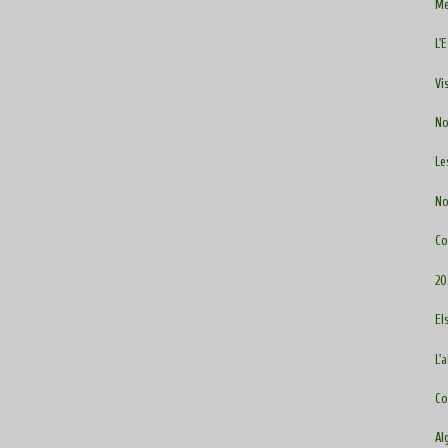
Me
L'
Vi
No
Le
No
Co
20
El
L'
Co
Al