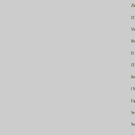
25
L'
S'
Vi
El
L'
Re
I 
Es
Se
Te