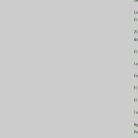
L'
Cr
El
25
Ac
El
Ce
El
El
El
Ca
Ag
Pr