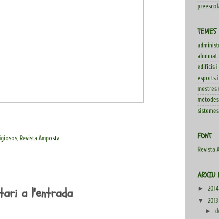
preescol
TEMES
administ
alumnat
edificis i
esports i
mestres
mètodes 
sistemes 
FONT
ligiosos
,
Revista Amposta
Revista 
ARXIU 
ari a l'entrada
►
201
▼
2013
►
d