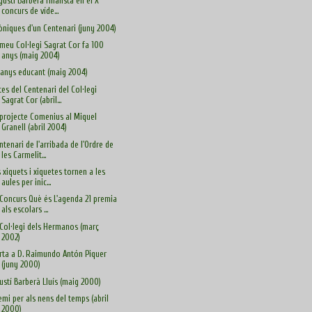
Agustí Barberà finalista en el X
concurs de víde...
òniques d'un Centenari (juny 2004)
 meu Col·legi Sagrat Cor fa 100
anys (maig 2004)
 anys educant (maig 2004)
tes del Centenari del Col·legi
Sagrat Cor (abril...
 projecte Comenius al Miquel
Granell (abril 2004)
ntenari de l'arribada de l'Ordre de
les Carmelit...
s xiquets i xiquetes tornen a les
aules per inic...
 Concurs Què és L'agenda 21 premia
als escolars ...
 Col·legi dels Hermanos (març
2002)
rta a D. Raimundo Antón Piquer
(juny 2000)
ustí Barberà Lluís (maig 2000)
emi per als nens del temps (abril
2000)