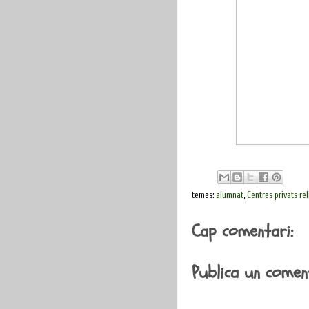
temes:
alumnat
,
Centres privats re
Cap comentari:
Publica un coment