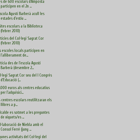
s de 600 escolars d'Amposta
participen en el 2n ...
Escola Agustí Barberà acull les
estades d'estiu ...
sites escolars a la Biblioteca
(febrer 2010)
tícies del Col·legi Sagrat Cor
(febrer 2010)
s escoles locals participen en
l'alliberament de...
tícia des de l'escola Agustí
Barberà (desembre 2...
l·legi Sagrat Cor seu del I Congrés
d'Educació (...
.000 euros als centres educatius
per l'adquisici...
s centres escolars reutilitzaran els
llibres a p...
alcalde es sotmet a les preguntes
de xiquets/es ...
l·laboració de Niebla amb el
Consol Ferré (juny ...
gunes activitats del Col·legi del