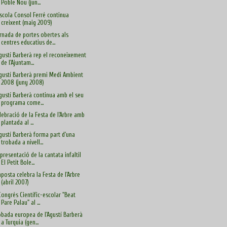
Poble Nou (jun...
Escola Consol Ferré continua
creixent (maig 2009)
rnada de portes obertes als
centres educatius de...
Agustí Barberà rep el reconeixement
de l'Ajuntam...
Agustí Barberà premi Medi Ambient
2008 (juny 2008)
Agustí Barberà continua amb el seu
programa come...
lebració de la Festa de l'Arbre amb
plantada al ...
Agustí Barberà forma part d'una
trobada a nivell...
presentació de la cantata infaltil
El Petit Bole...
posta celebra la Festa de l'Arbre
(abril 2007)
 Congrés Científic-escolar "Beat
Pare Palau" al ...
obada europea de l'Agustí Barberà
a Turquia (gen...