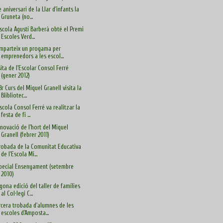
è aniversari de la Llar d'infants la
Gruneta (no...
Escola Agustí Barberà obté el Premi
Escoles Verd...
imparteix un progama per
emprenedors a les escol...
sita de l'Escolar Consol Ferré
(gener 2012)
 3r Curs del Miquel Granell visita la
Blibliotec...
Escola Consol Ferré va realitzar la
festa de fi ...
novació de l'hort del Miquel
Granell (febrer 2011)
Trobada de la Comunitat Educativa
de l'Escola Mi...
pecial Ensenyament (setembre
2010)
gona edició del taller de famílies
al Col·legi C...
rcera trobada d'alumnes de les
escoles d'Amposta...