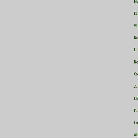
Me
L'
Vi
No
Le
No
Co
20
El
L'
Co
Al