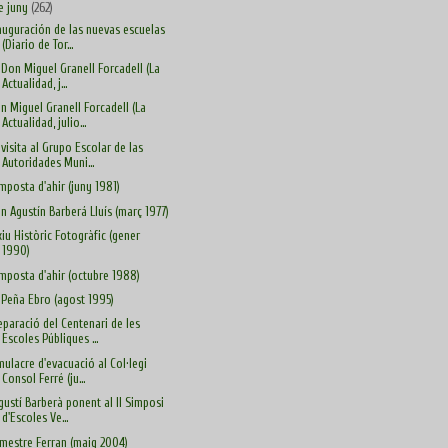
e juny
(262)
auguración de las nuevas escuelas
(Diario de Tor...
. Don Miguel Granell Forcadell (La
Actualidad, j...
n Miguel Granell Forcadell (La
Actualidad, julio...
 visita al Grupo Escolar de las
Autoridades Muni...
Amposta d'ahir (juny 1981)
n Agustín Barberá Lluís (març 1977)
xiu Històric Fotogràfic (gener
1990)
Amposta d'ahir (octubre 1988)
 Peña Ebro (agost 1995)
eparació del Centenari de les
Escoles Públiques ...
mulacre d'evacuació al Col·legi
Consol Ferré (ju...
Agustí Barberà ponent al II Simposi
d'Escoles Ve...
 mestre Ferran (maig 2004)