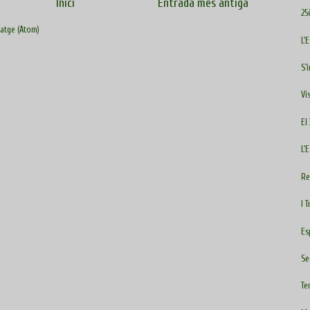
Inici
Entrada més antiga
25
atge (Atom)
L'
S'
Vi
El
L'
Re
I 
Es
Se
Te