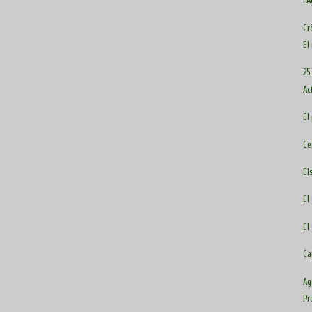
L'
Cr
El
25
Ac
El
Ce
El
El
El
Ca
Ag
Pr