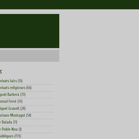
S
rivats laics
(16)
rivats religiosos
(66)
gustí Barberà
(70)
onsol Ferré
(10)
iquel Granell
(28)
oriano Montagut
(54)
e Balada
(11)
e Poble Nou
(3)
públiques
(159)