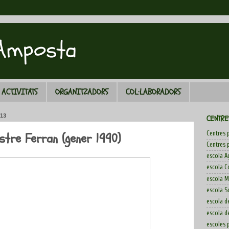
 Amposta
ACTIVITATS
ORGANITZADORS
COL·LABORADORS
13
CENTRE
Centres p
tre Ferran (gener 1990)
Centres p
escola A
escola C
escola M
escola S
escola d
escola d
escoles 