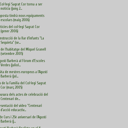
 Col·legi Sagrat Cor torna a ser
notícia (juny 2...
posta tindrà nous equipaments
escolars (maig 2006)
tícies del col·legi Sagrat Cor
(gener 2006)
nstrucció de la llar d'infants "La
Sequieta" (se...
 de l'habitatge del Miquel Granell
(setembre 2005)
Agustí Barberà al Fòrum d'Escoles
Verdes (juliol...
sita de mestres europeus a l'Agustí
Barberà (jul...
a de la Família del Col·legi Sagrat
Cor (març 2005)
ausura dels actes de celebració del
Centenari de...
esentació del vídeo "Centenari
d'acció educactiv...
 de Curs i 25è aniversari de l'Agustí
Barberà (j...