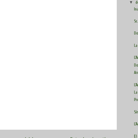
▼
d
In
Sr
Do
La
L'
Do
Ar
L'
La
Pr
Si
L'
El