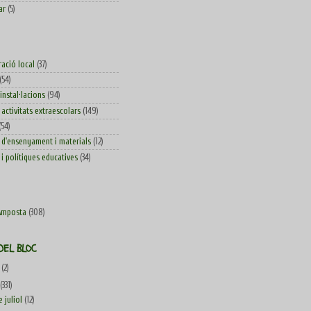
ar
(5)
ració local
(37)
(54)
 instal·lacions
(94)
 activitats extraescolars
(149)
(54)
d'ensenyament i materials
(12)
i polítiques educatives
(34)
Amposta
(308)
DEL BLOC
4
(2)
(331)
e juliol
(12)