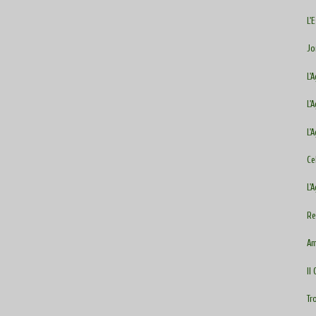
L'
Jo
L'
L'
L'
Ce
L'
Re
Am
II
Tr