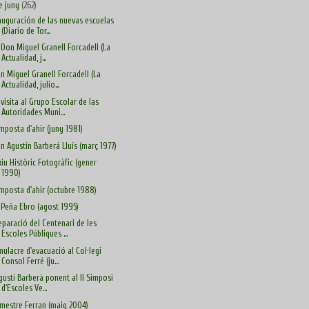
e juny
(262)
auguración de las nuevas escuelas
(Diario de Tor...
. Don Miguel Granell Forcadell (La
Actualidad, j...
n Miguel Granell Forcadell (La
Actualidad, julio...
 visita al Grupo Escolar de las
Autoridades Muni...
Amposta d'ahir (juny 1981)
n Agustín Barberá Lluís (març 1977)
xiu Històric Fotogràfic (gener
1990)
Amposta d'ahir (octubre 1988)
 Peña Ebro (agost 1995)
eparació del Centenari de les
Escoles Públiques ...
mulacre d'evacuació al Col·legi
Consol Ferré (ju...
Agustí Barberà ponent al II Simposi
d'Escoles Ve...
 mestre Ferran (maig 2004)