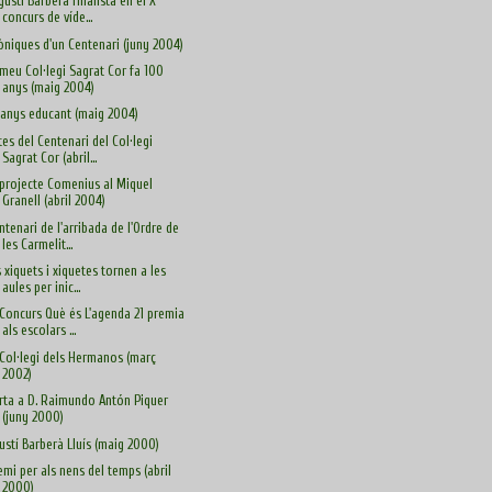
Agustí Barberà finalista en el X
concurs de víde...
òniques d'un Centenari (juny 2004)
 meu Col·legi Sagrat Cor fa 100
anys (maig 2004)
 anys educant (maig 2004)
tes del Centenari del Col·legi
Sagrat Cor (abril...
 projecte Comenius al Miquel
Granell (abril 2004)
ntenari de l'arribada de l'Ordre de
les Carmelit...
s xiquets i xiquetes tornen a les
aules per inic...
 Concurs Què és L'agenda 21 premia
als escolars ...
 Col·legi dels Hermanos (març
2002)
rta a D. Raimundo Antón Piquer
(juny 2000)
ustí Barberà Lluís (maig 2000)
emi per als nens del temps (abril
2000)