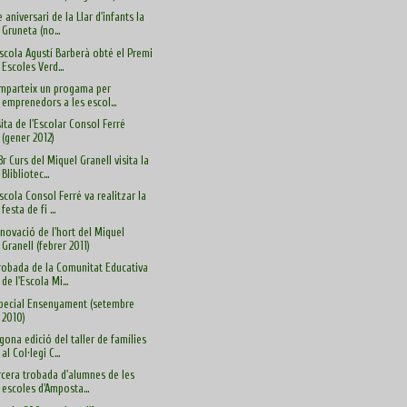
è aniversari de la Llar d'infants la
Gruneta (no...
Escola Agustí Barberà obté el Premi
Escoles Verd...
imparteix un progama per
emprenedors a les escol...
sita de l'Escolar Consol Ferré
(gener 2012)
 3r Curs del Miquel Granell visita la
Blibliotec...
Escola Consol Ferré va realitzar la
festa de fi ...
novació de l'hort del Miquel
Granell (febrer 2011)
Trobada de la Comunitat Educativa
de l'Escola Mi...
pecial Ensenyament (setembre
2010)
gona edició del taller de famílies
al Col·legi C...
rcera trobada d'alumnes de les
escoles d'Amposta...