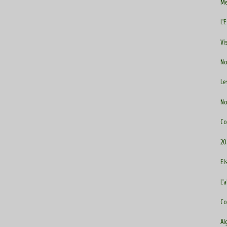
Me
L'
Vi
No
Le
No
Co
20
El
L'
Co
Al