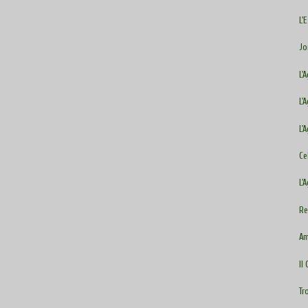
L'
Jo
L'
L'
L'
Ce
L'
Re
Am
II
Tr