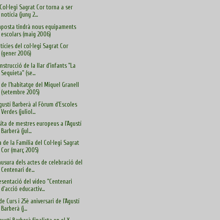
 Col·legi Sagrat Cor torna a ser
notícia (juny 2...
posta tindrà nous equipaments
escolars (maig 2006)
tícies del col·legi Sagrat Cor
(gener 2006)
nstrucció de la llar d'infants "La
Sequieta" (se...
 de l'habitatge del Miquel Granell
(setembre 2005)
Agustí Barberà al Fòrum d'Escoles
Verdes (juliol...
sita de mestres europeus a l'Agustí
Barberà (jul...
a de la Família del Col·legi Sagrat
Cor (març 2005)
ausura dels actes de celebració del
Centenari de...
esentació del vídeo "Centenari
d'acció educactiv...
 de Curs i 25è aniversari de l'Agustí
Barberà (j...