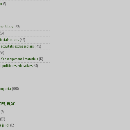
ar
(5)
ració local
(37)
(54)
 instal·lacions
(94)
 activitats extraescolars
(149)
(54)
d'ensenyament i materials
(12)
i polítiques educatives
(34)
Amposta
(308)
DEL BLOC
4
(2)
(331)
e juliol
(12)