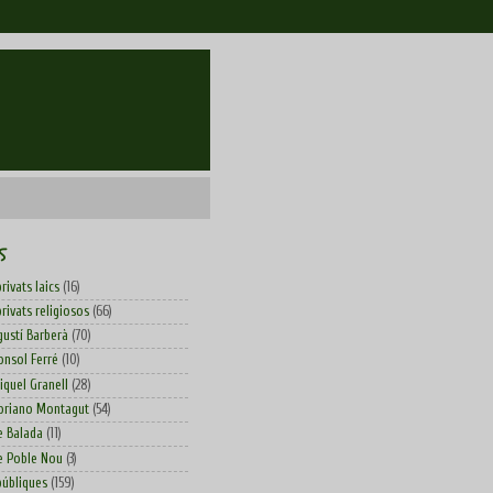
S
rivats laics
(16)
rivats religiosos
(66)
gustí Barberà
(70)
onsol Ferré
(10)
iquel Granell
(28)
oriano Montagut
(54)
e Balada
(11)
e Poble Nou
(3)
públiques
(159)