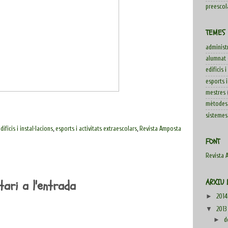
preescol
TEMES
administ
alumnat
edificis i
esports i
mestres
mètodes 
sistemes 
dificis i instal·lacions
,
esports i activitats extraescolars
,
Revista Amposta
FONT
Revista 
ARXIU 
ari a l'entrada
►
201
▼
2013
►
d