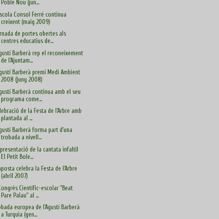
Poble Nou (jun...
Escola Consol Ferré continua
creixent (maig 2009)
rnada de portes obertes als
centres educatius de...
Agustí Barberà rep el reconeixement
de l'Ajuntam...
Agustí Barberà premi Medi Ambient
2008 (juny 2008)
Agustí Barberà continua amb el seu
programa come...
lebració de la Festa de l'Arbre amb
plantada al ...
Agustí Barberà forma part d'una
trobada a nivell...
presentació de la cantata infaltil
El Petit Bole...
posta celebra la Festa de l'Arbre
(abril 2007)
 Congrés Científic-escolar "Beat
Pare Palau" al ...
obada europea de l'Agustí Barberà
a Turquia (gen...