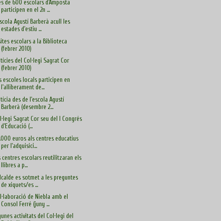
s de 600 escolars d'Amposta
participen en el 2n ...
Escola Agustí Barberà acull les
estades d'estiu ...
sites escolars a la Biblioteca
(febrer 2010)
tícies del Col·legi Sagrat Cor
(febrer 2010)
s escoles locals participen en
l'alliberament de...
tícia des de l'escola Agustí
Barberà (desembre 2...
l·legi Sagrat Cor seu del I Congrés
d'Educació (...
.000 euros als centres educatius
per l'adquisici...
s centres escolars reutilitzaran els
llibres a p...
alcalde es sotmet a les preguntes
de xiquets/es ...
l·laboració de Niebla amb el
Consol Ferré (juny ...
gunes activitats del Col·legi del