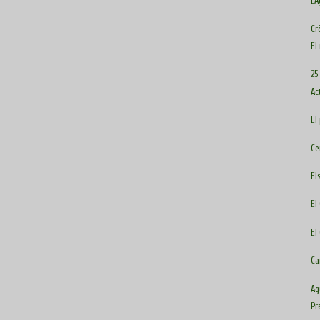
L'
Cr
El
25
Ac
El
Ce
El
El
El
Ca
Ag
Pr