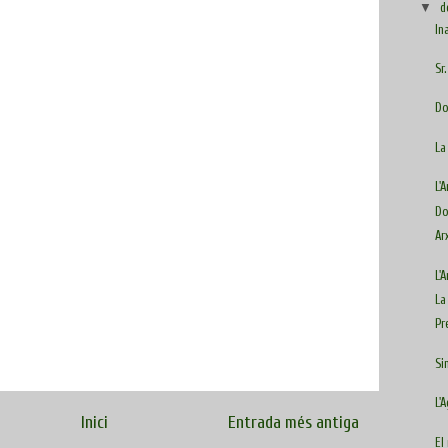
▼
d
In
Sr
Do
La
L'
Do
Ar
L'
La
Pr
Si
L'
Inici
Entrada més antiga
El