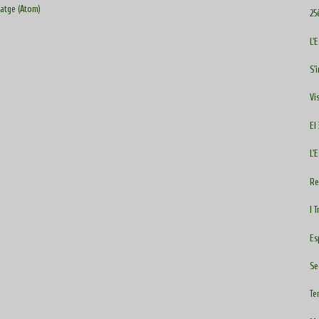
atge (Atom)
25
L'
S'
Vi
El
L'
Re
I 
Es
Se
Te