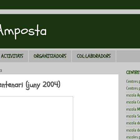
 Amposta
ACTIVITATS
ORGANITZADORS
COL·LABORADORS
3
CENTRE
Centres p
entenari (juny 2004)
Centres p
escola A
escola C
escola M
escola S
escola d
escola d
escoles 