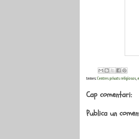
temes:
Centres privats religiosos
,
e
Cap comentari:
Publica un coment